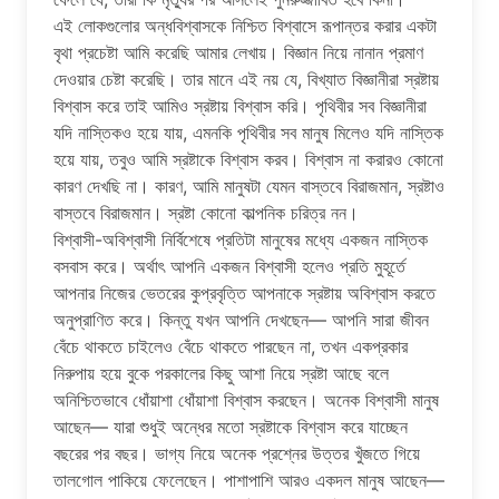
এই লোকগুলোর অন্ধবিশ্বাসকে নিশ্চিত বিশ্বাসে রূপান্তর করার একটা
বৃথা প্রচেষ্টা আমি করেছি আমার লেখায়। বিজ্ঞান নিয়ে নানান প্রমাণ
দেওয়ার চেষ্টা করেছি। তার মানে এই নয় যে, বিখ্যাত বিজ্ঞানীরা স্রষ্টায়
বিশ্বাস করে তাই আমিও স্রষ্টায় বিশ্বাস করি। পৃথিবীর সব বিজ্ঞানীরা
যদি নাস্তিকও হয়ে যায়, এমনকি পৃথিবীর সব মানুষ মিলেও যদি নাস্তিক
হয়ে যায়, তবুও আমি স্রষ্টাকে বিশ্বাস করব। বিশ্বাস না করারও কোনো
কারণ দেখছি না। কারণ, আমি মানুষটা যেমন বাস্তবে বিরাজমান, স্রষ্টাও
বাস্তবে বিরাজমান। স্রষ্টা কোনো কাল্পনিক চরিত্র নন।
বিশ্বাসী-অবিশ্বাসী নির্বিশেষে প্রতিটা মানুষের মধ্যে একজন নাস্তিক
বসবাস করে। অর্থাৎ আপনি একজন বিশ্বাসী হলেও প্রতি মুহূর্তে
আপনার নিজের ভেতরের কুপ্রবৃত্তি আপনাকে স্রষ্টায় অবিশ্বাস করতে
অনুপ্রাণিত করে। কিন্তু যখন আপনি দেখছেন— আপনি সারা জীবন
বেঁচে থাকতে চাইলেও বেঁচে থাকতে পারছেন না, তখন একপ্রকার
নিরুপায় হয়ে বুকে পরকালের কিছু আশা নিয়ে স্রষ্টা আছে বলে
অনিশ্চিতভাবে ধোঁয়াশা ধোঁয়াশা বিশ্বাস করছেন। অনেক বিশ্বাসী মানুষ
আছেন— যারা শুধুই অন্ধের মতো স্রষ্টাকে বিশ্বাস করে যাচ্ছেন
বছরের পর বছর। ভাগ্য নিয়ে অনেক প্রশ্নের উত্তর খুঁজতে গিয়ে
তালগোল পাকিয়ে ফেলেছেন। পাশাপাশি আরও একদল মানুষ আছেন—