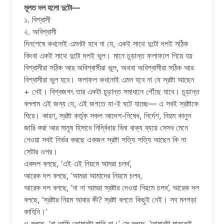
মূলত দল হলো দুটো—
১. বিশ্বাসী
২. অবিশ্বাসী
দিনশেষে কখনোই এমনটা হবে না যে, একই সাথে দুটো দলই সঠিক
কিংবা একই সাথে দুটো দলই ভুল। মানে চূড়ান্ত ফলাফলে গিয়ে হয়
বিশ্বাসীরা সঠিক আর অবিশ্বাসীরা ভুল, অথবা অবিশ্বাসীরা সঠিক আর
বিশ্বাসীরা ভুল হবে। ফলাফল কখনোই এমন হবে না যে স্রষ্টা আছেন
+ নেই। বিশ্বজগৎ তার একটা চূড়ান্ত সমাধানে পৌঁছে যাবে। চূড়ান্ত
বললাম এই জন্য যে, এই জগতে যা-ই ঘটে যাচ্ছে— এ সবই স্রষ্টাকে
ঘিরে। কারণ, স্রষ্টা কর্তৃক সকল আদেশ-নিষেধ, নির্দেশ, নিয়ম কানুন
জারি করা আর মানুষ হিসাবে নির্দ্বিধায় বিনা বাক্য ব্যয়ে সেসব মেনে
নেওয়া সবই নির্ভর করছে একজন স্রষ্টা সত্যি সত্যি আছেন কি না
সেটার ওপর।
একদল বলছে, ‘এই এই নিয়মে আমরা চলব’,
আরেক দল বলছে, ‘আমরা আমাদের নিয়মে চলব,
আরেক দল বলছে, ‘না না আমরা স্রষ্টার দেওয়া নিয়মে চলব’, আরেক দল
বলছে, ‘স্রষ্টার নিয়ম আবার কী? স্রষ্টা বলতে কিছুই নেই। সব মনগড়া
কাহিনি।’
ও বলছে, ‘না আমি তোমারটা মানি না।’ সে বলছে, ‘আমারটা মানতেই