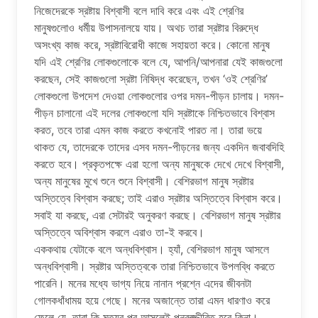
নিজেদেরকে স্রষ্টায় বিশ্বাসী বলে দাবি করে এবং এই শ্রেণির
মানুষগুলোও ধর্মীয় উপাসনালয়ে যায়। অথচ তারা স্রষ্টার বিরুদ্ধে
অসংখ্য কাজ করে, স্রষ্টাবিরোধী কাজে সহায়তা করে। কোনো মানুষ
যদি এই শ্রেণির লোকগুলোকে বলে যে, আপনি/আপনারা যেই কাজগুলো
করছেন, সেই কাজগুলো স্রষ্টা নিষিদ্ধ করেছেন, তখন ‘ওই শ্রেণির’
লোকগুলো উপদেশ দেওয়া লোকগুলোর ওপর দমন-পীড়ন চালায়। দমন-
পীড়ন চালানো এই দলের লোকগুলো যদি স্রষ্টাকে নিশ্চিতভাবে বিশ্বাস
করত, তবে তারা এমন কাজ করতে কখনোই পারত না। তারা ভয়ে
থাকত যে, তাদেরকে তাদের এসব দমন-পীড়নের জন্য একদিন জবাবদিহি
করতে হবে। প্রকৃতপক্ষে এরা হলো অন্য মানুষকে দেখে দেখে বিশ্বাসী,
অন্য মানুষের মুখে শুনে শুনে বিশ্বাসী। বেশিরভাগ মানুষ স্রষ্টার
অস্তিত্বে বিশ্বাস করছে; তাই এরাও স্রষ্টার অস্তিত্বে বিশ্বাস করে।
সবাই যা করছে, এরা সেটারই অনুকরণ করছে। বেশিরভাগ মানুষ স্রষ্টার
অস্তিত্বে অবিশ্বাস করলে এরাও তা-ই করবে।
এককথায় যেটাকে বলে অন্ধবিশ্বাস। হ্যাঁ, বেশিরভাগ মানুষ আসলে
অন্ধবিশ্বাসী। স্রষ্টার অস্তিত্বকে তারা নিশ্চিতভাবে উপলব্ধি করতে
পারেনি। মনের মধ্যে ভাগ্য নিয়ে নানান প্রশ্নে এদের জীবনটা
গোলকধাঁধাময় হয়ে গেছে। মনের অজান্তে তারা এমন ধারণাও করে
ফেলে যে, তারা কি মৃত্যুর পর আসলেই পুনরুজ্জীবিত হবে কিনা।