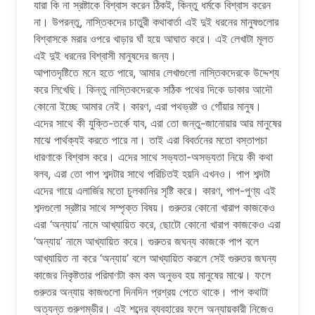
যারা কি না স্রষ্টাকে বিশ্বাস করেন ঠিকই, কিন্তু ধর্মকে বিশ্বাস করেন
না। উপরন্তু, নাস্তিকদের চাতুরী কথাবার্তা এই দুই ধরনের মানুষগুলোর
বিশ্বাসকে মরার ওপরে খাড়ার ঘাঁ হয়ে আঘাত করে। এই লেখাটা মূলত
এই দুই ধরনের বিশ্বাসী মানুষদের জন্য।
আপাতদৃষ্টিতে মনে হতে পারে, আমার লেখাগুলো নাস্তিকদেরকে উদ্দেশ্য
করে লিখেছি। কিন্তু নাস্তিকদেরকে সঠিক পথের দিকে ডাকার আদৌ
কোনো ইচ্ছে আমার নেই। কারণ, এরা পথভ্রষ্ট ও গোঁয়ার মানুষ।
এদের সাথে কী যুক্তি-তর্কে যাব, এরা তো জন্তু-জানোয়ার আর মানুষের
মাঝে পার্থক্যই করতে পারে না। তাই এরা বিবর্তনের মতো বস্তাপচা
ধারণাকে বিশ্বাস করে। এদের সাথে সভ্যতা-অসভ্যতা নিয়ে কী কথা
বলব, এরা তো পাপ শব্দটার সাথে পরিচিতই হয়নি এখনও। পাপ শব্দটা
এদের গায়ে এলার্জির মতো চুলকানির সৃষ্টি করে। কারণ, পাপ-পুণ্য এই
শব্দগুলো স্রষ্টার সাথে সম্পৃক্ত বিষয়। গুরুতর কোনো খারাপ কাজকেও
এরা ‘অন্যায়’ নামে আখ্যায়িত করে, ছোটো কোনো খারাপ কাজকেও এরা
‘অন্যায়’ নামে আখ্যায়িত করে। গুরুতর জঘন্য কাজকে পাপ বলে
আখ্যায়িত না করে ‘অন্যায়’ বলে আখ্যায়িত করলে সেই গুরুতর জঘন্য
কাজের নিকৃষ্টতার পরিমাণটা কম কম অনুভব হয় মানুষের মাঝে। ফলে
গুরুতর অন্যায় কাজগুলো দিনদিন প্রশ্রয় পেতে থাকে। পাপ কথাটা
অত্যন্ত গুরুগম্ভীর। এই শব্দের ব্যবহারের ফলে অন্যায়কারী নিজেও