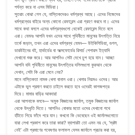
পর্যন্ত করে না এসব মিডিয়া।
সুতরাং বোঝা গেল যে, নাস্তিকদেরও ধর্মগ্রন্থ আছে। এদের নিজেদের
ধর্মগ্রন্থের বাইরে অন্য কোনো রেফারেন্স এরা গ্রহণ করবে না। এদের
সাথে কথা বললে এদের ধর্মগ্রন্থগুলো থেকেই রেফারেন্স দিতে বলে
এরা। যেমনঃ আপনি যখন এদের সাথে পৃথিবীতে মানুষের উৎপত্তি নিয়ে
তর্কে জড়ান, তখন এরা এদের ধর্মগ্রন্থ যেমন— উইকিপিডিয়া, গুগল,
ডারউইনের বই, হার্ভার্ডের বা অক্সফোর্ডের রিসার্চ পেপারস ইত্যাদি
দেখানো শুরু করে। আর আপনিও সেটা দেখে চুপ হয়ে যান। আচ্ছা
আপনি যদি পৃথিবীতে মানুষের উৎপত্তির দলিলগুলো কুরআন থেকে
দেখান, সেটা কি এরা মেনে নেয়?
মানে নাস্তিকতা নামক খেলা বানাল ওরা। খেলার নিয়মও ওদের। আর
এটাকে ভুল প্রমাণ করতে চাইলে করতে হবে ওদেরই কাগজপত্র
দিয়ে। মামার বাড়ির আবদার!
এরা আপনাকে বলবে— অমুক বিজ্ঞানের জার্নাল, তমুক বিজ্ঞানের জার্নাল
থেকে উদ্ধৃতি দিতে। আপনিও বোকার মতো ওদের দেখানো পথে
হাঁটতে গিয়ে ফাঁদে পরে যান। কখনো কি ভেবেছেন ওই জার্নালগুলোতে
যারা লেখা প্রকাশ করে তারা কারা? ব্যাপারটা তো এমন নয় যে, ‘স্রষ্টা
নেই’ এটা প্রমাণের গবেষণার ফলাফল যেসব জার্নালে প্রচার করা হয়,