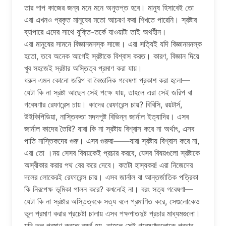
তার পাপ কাজের জন্য মনে মনে অনুতপ্ত হবে। মানুষ হিসাবেই তো
এরা এখনও প্রকৃত মানুষের মতো আচরণ করা শিখতে পারেনি। স্রষ্টার
ব্যাপারে এদের সাথে যুক্তি-তর্কে যাওয়াটা তাই অর্থহীন।
এরা মানুষের সামনে বিজ্ঞানমনস্ক সাজে। এরা সত্যিই যদি বিজ্ঞানমনস্ক
হতো, তবে অনেক আগেই স্রষ্টাকে বিশ্বাস করত। কারণ, বিজ্ঞান দিয়ে
খুব সহজেই স্রষ্টার অস্তিত্ব প্রমাণ করা যায়।
ধরুন এমন কোনো জরিপ বা বৈজ্ঞানিক গবেষণা প্রকাশ করা হলো—
যেটা কি না স্রষ্টা আছেন সেই পক্ষে যায়, তাহলে এরা সেই জরিপ বা
গবেষণার রেফারেন্স চায়। কাদের রেফারেন্স চায়? বিবিসি, রয়টার্স,
উইকিপিডিয়া, নাস্তিকতা মদদপুষ্ট বিভিন্ন জার্নাল ইত্যাদির। এসব
জার্নাল কাদের তৈরি? যারা কি না স্রষ্টায় বিশ্বাস করে না অর্থাৎ, এসব
পাতি নাস্তিকদের গুরু। এসব গুরুরা——যারা স্রষ্টায় বিশ্বাস করে না,
এরা তো ।ময় সেসব বিষয়কেই প্রচার করবে, যেসব বিষয়গুলো স্রষ্টাকে
অস্বীকার করার পথ বের করে দেবে। কতটা হাস্যকর! এরা নিজেদের
দলের লোকেরই রেফারেন্স চায়। এসব জার্নাল বা আন্তর্জাতিক পত্রিকা
কি নিরপেক্ষ ভূমিকা পালন করে? কখনোই না। বরং সত্য গবেষণা—
যেটা কি না স্রষ্টার অস্তিত্বকে সত্য বলে প্রমাণিত করে, সেগুলোকেও
ভুল প্রমাণ করার প্রচেষ্টা চালায় এসব পক্ষপাতদুষ্ট প্রচার মাধ্যমগুলো।
যদি ভুল প্রমাণ করতে ব্যর্থ হয়, তাহলে সেই গবেষণাগুলোকে প্রচার