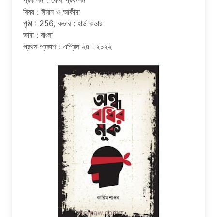
প্রকাশনী : ফেরা প্রকাশন
বিষয় : ঈমান ও আকীদা
পৃষ্ঠা : 256, কভার : হার্ড কভার
ভাষা : বাংলা
প্রথম প্রকাশ : এপ্রিল ২৪ : ২০২২