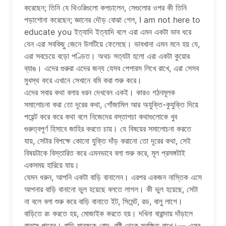
করেছেন; তিনি যে থিওরিগুলো কপচালেন, সেগুলোর ওপর কী তিনি
পড়াশোনা করেছেন; জ্ঞানের দৌড় বোঝা গেল, I am not here to
educate you ইত্যাদি ইত্যাদি বলে এরা এমন একটা ভাব ধরে
যেন এরা সবকিছু জেনে উলটিয়ে ফেলেছে। ভাবখানা এমন মনে হয় যে,
এরা সবচেয়ে বড়ো পণ্ডিত। অথচ সত্যটা হলো এরা একটা কুয়োর
ব্যাঙ। এদের গুরুরা এদের জন্য যেসব পেপারস লিখে রাখে, এরা সেসব
মুখস্থ করে এখানে সেখানে বমি করা শুরু করে।
এদের সবার কথা বলার ধরন দেখবেন একই। কারও গঠনমূলক
সমালোচনা করা তো দূরের কথা, গোঁজামিল আর অযুক্তি-কুযুক্তি দিয়ে
পয়েন্ট করে করে কথা বলে নিজেদের বস্তাপচা কথাগুলোকে খুব
গুরুত্বপূর্ণ হিসাবে জাহির করতে চায়। যে বিষয়ের সমালোচনা করতে
যায়, সেটার বিপক্ষে কোনো যুক্তি দাঁড় করানো তো দূরের কথা, সেই
বিষয়টাকে বিস্তারিত করে এমনভাবে বলা শুরু করে, মূল প্রসঙ্গটাই
একসময় হারিয়ে যায়।
যেমন ধরুন, আপনি একটা বাড়ি বানালেন। এরপর একজন নাস্তিক এসে
আপনার বাড়ি বানানো ভুল হয়েছে বলতে লাগল। কী ভুল হয়েছে, সেটা
না বলে বলা শুরু করে বাড়ি বানাতে ইট, সিমেন্ট, রড, বালু লাগে।
বাড়িতে রং করতে হয়, মোজাইক করতে হয়। দখিনা বারান্দায় দাঁড়ালে
বাতাস পাবেন। বাড়ি মানুষকে রোদ, বৃষ্টি থেকে সুরক্ষিত রাখে।— এসব