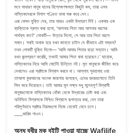
শুনে সাধারণ মানুষ যাদের বিশ্লেষণক্ষমতা কিছুটা কম, তারা এসব
নাস্তিকদেরকে বিশাল পণ্ডিত ভাবা শুরু করে দেন।
এরা কেমন যুক্তি দেয়, তার আরও একটা উদাহরণ দিই। একবার এক
ব্যক্তিকে প্রশ্ন করা হলো, ‘আপনার পিতা আর আপনার বয়সের
পার্থক্য কত?’ লোকটি— উত্তর দিলো, সে আর তার পিতা বয়সে
সমান। সবাই অবাক হয়ে যখন জানতে চাইল যে কীভাবে এটা সম্ভব?
তখন লোকটি যুক্তি দিলো— ‘আমি আমার পিতার বড়ো সন্তান। আমি
যখন জন্মগ্রহণ করেছি, তখনই আমার পিতা বাবা হয়েছেন।’ যাহোক,
নাস্তিকদের নিয়ে আমি মোটেই চিন্তিত নই। মৃত মানুষকে জীবিত করে
দেখালেও এরা স্রষ্টাকে বিশ্বাস করবে না। আল্লাহ সুবহানাহু ওয়া
তাআলা কুরআনের অনেক জায়গায় বলেছেন, এদের হৃদয়গুলোতে তিনি
সিল করে দিয়েছেন। তাই আমার মূল লক্ষ্য শুধু সন্দেহপূর্ণ বিশ্বাসী
মানুষগুলোকে নাস্তিকদের ধোঁকা থেকে উদ্ধারের চেষ্টা করা এবং
অনিশ্চিত বিশ্বাসকে নিশ্চিত বিশ্বাসে রূপান্তর করা, যেন তারা
পরিপূর্ণভাবে স্রষ্টার নিয়মগুলো নিজে থেকেই মেনে চলে।
____কারিম শাওন।
অন্ধ বধীর মূক বইটি পাওয়া যাচ্ছে Wafilife