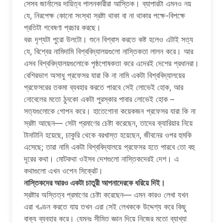
সেসব জার্নালের দায়িত্ব পালনকারীরা আস্তিক। ব্যাপারটা এমনও নয়
যে, নিরপেক্ষ কোনো সংস্থা স্রষ্টা থাকা বা না থাকার পক্ষে-বিপক্ষে
প্রতিটা গবেষণা প্রচার করছে।
বরং দৃশ্যটা পুরো উলটো। শুনে বিশ্বাস করতে কষ্ট হলেও এটাই সত্য
যে, বিশ্বের নামিদামি বিশ্ববিদ্যালয়গুলো নাস্তিকতা লালন করে। আর
এসব বিশ্ববিদ্যালয়গুলোকে পৃষ্ঠপোষকতা করে এদেরই দেশের প্রধানরা।
বেশিরভাগ অসাধু প্রফেসর যারা কি না নামি একটা বিশ্ববিদ্যালয়ের
প্রফেসরের তকমা ব্যবহার করতে পারবে সেই লোভেই হোক, আর
নোবেলের মতো ঠুনকো একটা পুরস্কার পাবার লোভেই হোক –
সত্যগুলোকে গোপন করে। হাতেগোনা কয়েকজন প্রফেসর যারা কি না
স্রষ্টা আছেন— সেটা প্রমাণের চেষ্টা করেছেন, তাদের ক্যারিয়ার নিয়ে
টানাটানি হয়েছে, চাকুরি থেকে বরখাস্ত হয়েছেন, জীবনের ওপর হুমকি
এসেছে; তারা নামি একটা বিশ্ববিদ্যালয়ে প্রফেসর হতে পারবে তো বহু
দূরের কথা। মোটকথা ওইসব দেশগুলো নাস্তিকদেরই দেশ। এ
কথাগুলো এখন ওপেন সিক্রেট।
নাস্তিকদের আরও একটা চাতুরী আপনাদেরকে ধরিয়ে দিই।
স্রষ্টার অস্তিত্ব প্রমাণের চেষ্টা করেছেন— এমন কারও লেখা যখন
এরা খণ্ডন করতে যায় তখন এরা সেই লেখককে উদ্দেশ্য করে কিছু
বাক্য ব্যবহার করে। যেমনঃ সীমিত জ্ঞান দিয়ে নিজের মতো ব্যাখ্যা