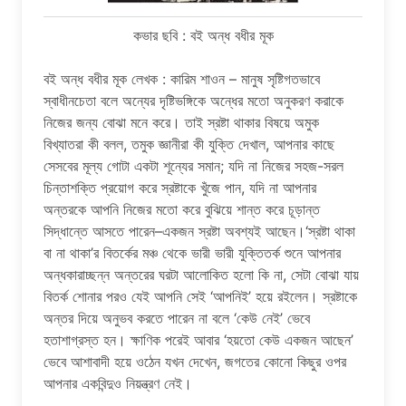
কভার ছবি : বই অন্ধ বধীর মূক
বই অন্ধ বধীর মূক লেখক : কারিম শাওন – মানুষ সৃষ্টিগতভাবে
স্বাধীনচেতা বলে অন্যের দৃষ্টিভঙ্গিকে অন্ধের মতো অনুকরণ করাকে
নিজের জন্য বোঝা মনে করে। তাই স্রষ্টা থাকার বিষয়ে অমুক
বিখ্যাতরা কী বলল, তমুক জ্ঞানীরা কী যুক্তি দেখাল, আপনার কাছে
সেসবের মূল্য গোটা একটা শূন্যের সমান; যদি না নিজের সহজ-সরল
চিন্তাশক্তি প্রয়োগ করে স্রষ্টাকে খুঁজে পান, যদি না আপনার
অন্তরকে আপনি নিজের মতো করে বুঝিয়ে শান্ত করে চূড়ান্ত
সিদ্ধান্তে আসতে পারেন–একজন স্রষ্টা অবশ্যই আছেন।‘স্রষ্টা থাকা
বা না থাকা’র বিতর্কের মঞ্চ থেকে ভারী ভারী যুক্তিতর্ক শুনে আপনার
অন্ধকারাচ্ছন্ন অন্তরের ঘরটা আলোকিত হলো কি না, সেটা বোঝা যায়
বিতর্ক শোনার পরও যেই আপনি সেই ‘আপনিই’ হয়ে রইলেন। স্রষ্টাকে
অন্তর দিয়ে অনুভব করতে পারেন না বলে ‘কেউ নেই’ ভেবে
হতাশাগ্রস্ত হন। ক্ষাণিক পরেই আবার ‘হয়তো কেউ একজন আছেন’
ভেবে আশাবাদী হয়ে ওঠেন যখন দেখেন, জগতের কোনো কিছুর ওপর
আপনার একবিন্দুও নিয়ন্ত্রণ নেই।