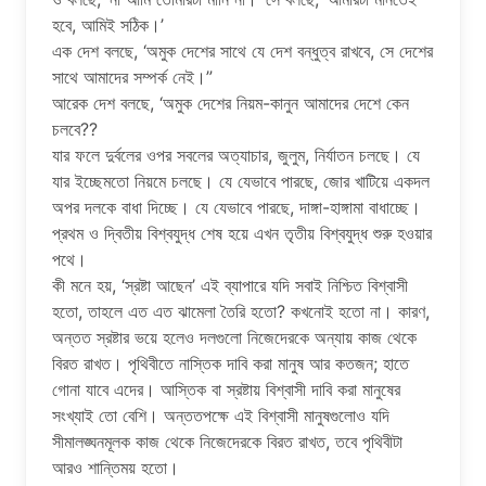
হবে, আমিই সঠিক।’
এক দেশ বলছে, ‘অমুক দেশের সাথে যে দেশ বন্ধুত্ব রাখবে, সে দেশের
সাথে আমাদের সম্পর্ক নেই।”
আরেক দেশ বলছে, ‘অমুক দেশের নিয়ম-কানুন আমাদের দেশে কেন
চলবে??
যার ফলে দুর্বলের ওপর সবলের অত্যাচার, জুলুম, নির্যাতন চলছে। যে
যার ইচ্ছেমতো নিয়মে চলছে। যে যেভাবে পারছে, জোর খাটিয়ে একদল
অপর দলকে বাধা দিচ্ছে। যে যেভাবে পারছে, দাঙ্গা-হাঙ্গামা বাধাচ্ছে।
প্রথম ও দ্বিতীয় বিশ্বযুদ্ধ শেষ হয়ে এখন তৃতীয় বিশ্বযুদ্ধ শুরু হওয়ার
পথে।
কী মনে হয়, ‘স্রষ্টা আছেন’ এই ব্যাপারে যদি সবাই নিশ্চিত বিশ্বাসী
হতো, তাহলে এত এত ঝামেলা তৈরি হতো? কখনোই হতো না। কারণ,
অন্তত স্রষ্টার ভয়ে হলেও দলগুলো নিজেদেরকে অন্যায় কাজ থেকে
বিরত রাখত। পৃথিবীতে নাস্তিক দাবি করা মানুষ আর কতজন; হাতে
গোনা যাবে এদের। আস্তিক বা স্রষ্টায় বিশ্বাসী দাবি করা মানুষের
সংখ্যাই তো বেশি। অন্ততপক্ষে এই বিশ্বাসী মানুষগুলোও যদি
সীমালঙ্ঘনমূলক কাজ থেকে নিজেদেরকে বিরত রাখত, তবে পৃথিবীটা
আরও শান্তিময় হতো।