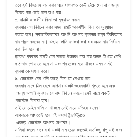
তবে হ্যাঁ বিজনেস বড় করার পরে সাধারণত কেউ বেঁচে দেন না এজন্য
নিজের নাম ছোট হলে রাখা যায়।
৫. নামটি আকর্ষণীয় কিনা তা মূল্যায়ন করুন
ব্যবসার নাম নির্বাচন করার সময় নামটি আকর্ষণীয় কিনা তা মূল্যায়ন
করতে হবে। স্বাভাবিকভাবেই আপনি আপনার ব্যবসায় জন্য বিরক্তিকর
নাম পছন্দ করবেন না। এছাড়া হাসি মশকরা করা যায় এমন নাম নির্বাচন
করা ঠিক হবে না।
মূলকথা ব্যবসার নামটি যেন সহজে উচ্চারণ করা যায় বানান লিখতে বেশি
কাঠ-খড় পোড়াতে হবে না এবং গ্রাহকের মনে থাকবে এমন নামই
ব্যবসা কে সফল করে।
৬. ডোমেইন নেম খালি আছে কিনা তা দেখতে হবে
ব্যবসার সাথে মিল রেখে আপনার একটি ওয়েবসাইট খুলতে হবে এবং
এজন্য আপনি ব্যবসার যে নাম নির্বাচন করবেন সেই নামে একটি
ডোমেইন কিনতে হবে।
তাই ডোমেইন খালি না থাকলে সেই নামে এড়িয়ে যাবেন।
আপনাকে আসতেই হবে এই কমার্স ইন্ডাস্ট্রিতে।
এজন্য ডোমেইন আপনার লাগবেই।
ডালিয়া বললো ওরে বাবা একটা নাম চেঞ্জ করতেই এতকিছু বাপু এই কাজ
এত সহজ হতো না যদি না লেখাপড়া করে সঠিক জ্ঞান না জানা যায়।