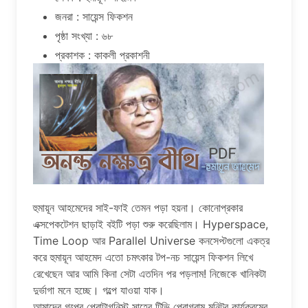
জনরা : সায়েন্স ফিকশন
পৃষ্ঠা সংখ্যা : ৬৮
প্রকাশক : কাকলী প্রকাশনী
হুমায়ূন আহমেদের সাই-ফাই তেমন পড়া হয়না। কোনোপ্রকার
এক্সপেকটেশন ছাড়াই বইটি পড়া শুরু করেছিলাম। Hyperspace,
Time Loop আর Parallel Universe কনসেপ্টগুলো একত্র
করে হুমায়ূন আহমেদ এতো চমৎকার টপ-নচ সায়েন্স ফিকশন লিখে
রেখেছেন আর আমি কিনা সেটা এতদিন পর পড়লাম! নিজেকে খানিকটা
দুর্ভাগা মনে হচ্ছে। গল্পে যাওয়া যাক।
আমাদের গল্পের প্রোটাগনিস্ট সাহেব টিভি প্রোগ্রাম মনিটর কার্যক্রমের