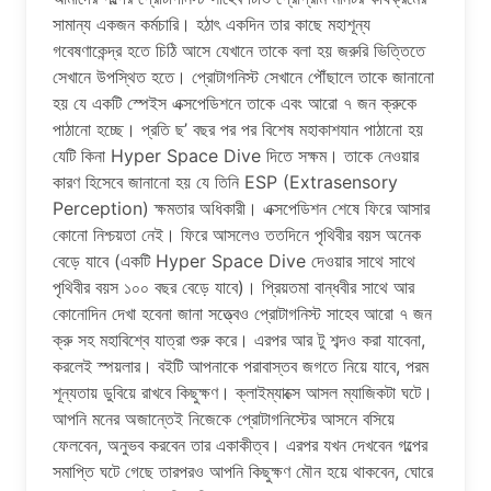
সামান্য একজন কর্মচারি। হঠাৎ একদিন তার কাছে মহাশূন্য
গবেষণাকেন্দ্র হতে চিঠি আসে যেখানে তাকে বলা হয় জরুরি ভিত্তিতে
সেখানে উপস্থিত হতে। প্রোটাগনিস্ট সেখানে পৌঁছালে তাকে জানানো
হয় যে একটি স্পেইস এক্সপেডিশনে তাকে এবং আরো ৭ জন ক্রুকে
পাঠানো হচ্ছে। প্রতি ছ’ বছর পর পর বিশেষ মহাকাশযান পাঠানো হয়
যেটি কিনা Hyper Space Dive দিতে সক্ষম। তাকে নেওয়ার
কারণ হিসেবে জানানো হয় যে তিনি ESP (Extrasensory
Perception) ক্ষমতার অধিকারী। এক্সপেডিশন শেষে ফিরে আসার
কোনো নিশ্চয়তা নেই। ফিরে আসলেও ততদিনে পৃথিবীর বয়স অনেক
বেড়ে যাবে (একটি Hyper Space Dive দেওয়ার সাথে সাথে
পৃথিবীর বয়স ১০০ বছর বেড়ে যাবে)। প্রিয়তমা বান্ধবীর সাথে আর
কোনোদিন দেখা হবেনা জানা সত্ত্বেও প্রোটাগনিস্ট সাহেব আরো ৭ জন
ক্রু সহ মহাবিশ্বে যাত্রা শুরু করে। এরপর আর টু শব্দও করা যাবেনা,
করলেই স্পয়লার। বইটি আপনাকে পরাবাস্তব জগতে নিয়ে যাবে, পরম
শূন্যতায় ডুবিয়ে রাখবে কিছুক্ষণ। ক্লাইম্যাক্সে আসল ম্যাজিকটা ঘটে।
আপনি মনের অজান্তেই নিজেকে প্রোটাগনিস্টের আসনে বসিয়ে
ফেলবেন, অনুভব করবেন তার একাকীত্ব। এরপর যখন দেখবেন গল্পের
সমাপ্তি ঘটে গেছে তারপরও আপনি কিছুক্ষণ মৌন হয়ে থাকবেন, ঘোরে