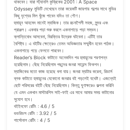
থাকবেন। যারা স্ট্যানলি কুব্রিকের 2001 : A Space
Odyssey মুভিটি দেখেছেন তারা কয়েকটি জায়গায় গল্পের সাথে মুভির
কিছু দৃশ্যের মিল খুঁজে পাবেন যদিও তা গৌণ।
হুমায়ূন আহমেদ মানেই ম্যাজিক। তার রচনাশৈলী সহজ, সুন্দর এবং
প্রাঞ্জল। একবার পড়া শুরু করলে একনাগাড়ে পড়া সম্ভব।
ক্লান্তিবোধ আসবেনা, বিরক্তির উদ্রেক ঘটবেনা। এটিই তার
বৈশিষ্ট্য। এ বইটির ক্ষেত্রেও তেমন অভিজ্ঞতার সম্মুখীন হবেন পাঠক।
একনাগাড়ে পড়ে ফেলতে পারবেন।
Reader’s Block কাটাতে অনেকদিন পর হুমায়ূনের শরণাপন্ন
হয়েছিলাম। বেঁছে নিয়েছিলাম পছন্দের জনরা সায়েন্স ফিকশন।
ম্যাজিকের মতো কাজ হয়েছে বলা যায়। জনরা ম্যাটার করেনা, রিডার্স
ব্লক কাটাতে হুমায়ূনের যেকোনো জনরার বই পড়লেই যথেষ্ট। এজন্যেই
ছোট পরিসরের বইটি বেঁছে নিয়েছিলাম। কিন্তু ঘুণাক্ষরেও কল্পনা করিনি
যে এমন একখান মাস্টারপিস সাই-ফাই এর সাথে আমার সময় কাটানোর
সুযোগ হবে।
বইইনফো রেটিং : 4.6 / 5
গুডরিডস রেটিং : 3.92 / 5
পার্সোনাল রেটিং : 4 / 5